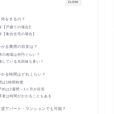
CLOSE
て何をするの？
容【戸建ての場合】
容【集合住宅の場合】
かかる費用の目安は？
用の相場は何円ぐらい？
施している光回線も多い！
かかる時間はどれくらい？
間は1時間程度
予約は2週間～1ヶ月が目安
事業者は時間がかかることもある
賃貸アパート・マンションでも可能？