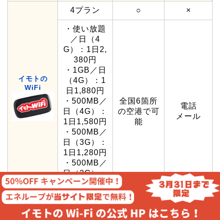
4プラン
○
×
・使い放題
／日（4
G）：1日2,
380円
・1GB／日
イモトの
（4G）：1
WiFi
日1,880円
・500MB／
全国6箇所
電話
日（4G）：
の空港で可
メール
1日1,580円
能
・500MB／
日（3G）：
1日1,280円
・500MB／
日（3G）：
30日23,000
円
サポート体
プラン
空港受取