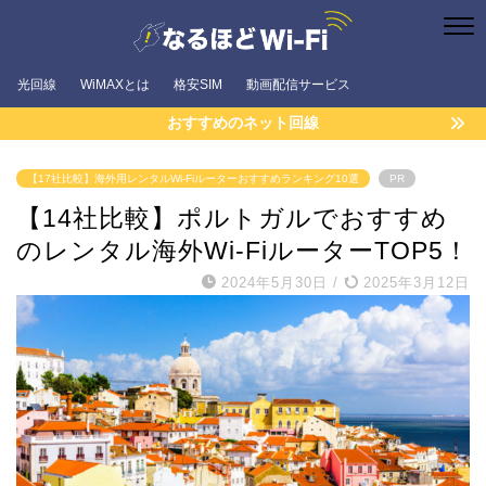
光回線
WiMAXとは
格安SIM
動画配信サービス
おすすめのネット回線
【17社比較】海外用レンタルWi-Fiルーターおすすめランキング10選
PR
【14社比較】ポルトガルでおすすめ
のレンタル海外Wi-FiルーターTOP5！
2024年5月30日
/
2025年3月12日