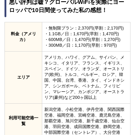
悪い評判は嘘？グローバルWiFiを実際にヨー
ロッパで10日間使ってみた私の感想！
・無制限プラン：2,370円(早割：2,170円)
料金（アメリ
・1.1GB／日：1,670円(早割：1,470円)
カ）
・600MB／日：1,470円(早割：1,270円)
・300MB／日：1,170円(早割：970円)
アメリカ、ハワイ、グアム、サイパン、メ
キシコ、イタリア、フランス、イギリス、
スペイン、ドイツ、オランダ、オーストリ
ア(欧州)、トルコ、ベルギー、ロシア、韓
エリア
国、中国、台湾、香港、タイ、インドネシ
ア、シンガポール、ベトナム、フィリピ
ン、マレーシア、カンボジア、オーストラ
リア(豪州)など200ヶ国以上
新潟空港、小松空港、伊丹空港、関西国際
空港、福岡空港、宮崎空港、鹿児島空港、
利用可能空港一
那覇空港、旭川空港、新千歳空港、仙台空
覧
港、羽田空港、成田国際空港、静岡空港、
中部国際空港（セントレア）、大分空港