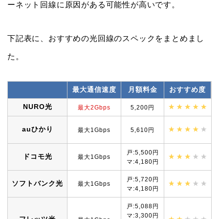
ーネット回線に原因がある可能性が高いです。
下記表に、おすすめの光回線のスペックをまとめまし
た。
最大通信速度
月額料金
おすすめ度
NURO光
最大2Gbps
5,200円
auひかり
最大1Gbps
5,610円
戸:5,500円
ドコモ光
最大1Gbps
マ:4,180円
戸:5,720円
ソフトバンク光
最大1Gbps
マ:4,180円
戸:5,088円
マ:3,300円
フレッツ光