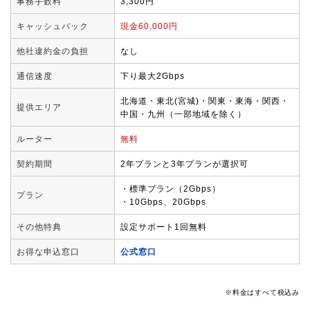
事務手数料
3,300円
キャッシュバック
現金60,000円
他社違約金の負担
なし
通信速度
下り最大2Gbps
北海道・東北(宮城)・関東・東海・関西・
提供エリア
中国・九州（一部地域を除く）
ルーター
無料
契約期間
2年プランと3年プランが選択可
・標準プラン（2Gbps）
プラン
・10Gbps、20Gbps
その他特典
設定サポート1回無料
お得な申込窓口
公式窓口
※料金はすべて税込み