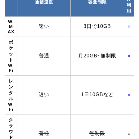
通信速度
容量制限
利
用
Wi
速い
3日で10GB
×
M
AX
ポ
ケ
ッ
普通
月20GB~無制限
×
ト
Wi
Fi
レ
ン
タ
遅い
1日10GBなど
×
ル
Wi
Fi
ク
ラ
ウ
普通
無制限
○
ド