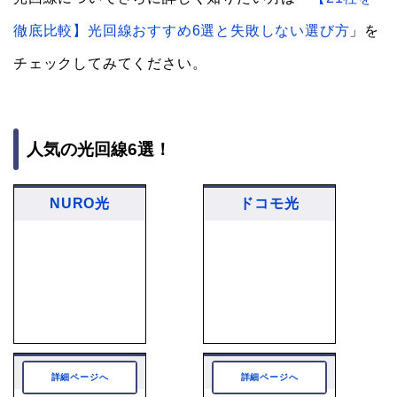
チェックしてみてください。
人気の光回線6選！
NURO光
ドコモ光
auひかり
ソフトバンク光
詳細ページへ
詳細ページへ