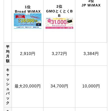
2位
1位
3位
Broad WiMAX
GMOとくとくB
JP WiMAX
B
平
均
2,910円
3,272円
3,384円
月
額
キ
ャ
ッ
シ
最大20,000円
34,700円
10,000円
ュ
バ
ッ
ク
3
年
107,652円
121,069円
125,200円
総