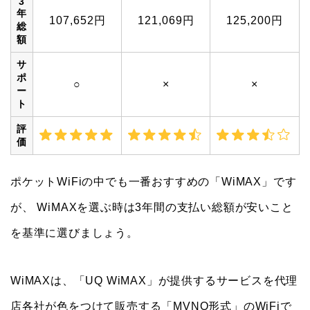
額
サ
ポ
○
×
×
ー
ト
評
価
ポケットWiFiの中でも一番おすすめの「WiMAX」です
が、 WiMAXを選ぶ時は3年間の支払い総額が安いこと
を基準に選びましょう。
WiMAXは、「UQ WiMAX」が提供するサービスを代理
店各社が色をつけて販売する「MVNO形式」のWiFiで
す。そのため、回線品質は各社同じです。