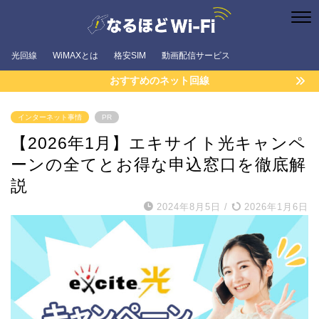
光回線
WiMAXとは
格安SIM
動画配信サービス
おすすめのネット回線
インターネット事情
PR
【2026年1月】エキサイト光キャンペ
ーンの全てとお得な申込窓口を徹底解
説
2024年8月5日
/
2026年1月6日