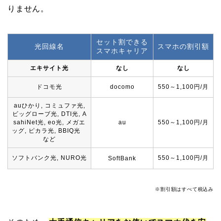
りません。
セット割できる
光回線名
スマホの割引額
スマホキャリア
エキサイト光
なし
なし
ドコモ光
docomo
550～1,100円/月
auひかり, コミュファ光,
ビッグローブ光, DTI光, A
sahiNet光, eo光, メガエ
au
550～1,100円/月
ッグ, ピカラ光, BBIQ光
など
ソフトバンク光, NURO光
550～1,100円/月
SoftBank
※割引額はすべて税込み