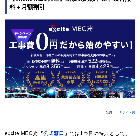
料＋月額割引
出典：
エキサイト光
excite MEC光
『
公式窓口
』
では1つ目の特典として、