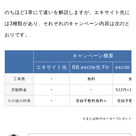
のちほど1章にて違いを解説しますが、エキサイト光に
は3種類があり、それぞれのキャンペーン内容は次のと
おりです。
キャンペーン概要
エキサイト光
BB.excite光 Fit
excite
‐
工事費
無料
無
‐
‐
月額料金
522円×1
‐
その他の特典
登録手数料無料
登録手数
※
※またはWi-Fiルータープレゼント