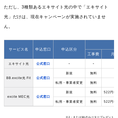
ただし、3種類あるエキサイト光の中で「エキサイト
光」だけは、現在キャンペーンが実施されていませ
ん。
サービス名
申込窓口
申込区分
工事費
月
‐
‐
エキサイト光
公式窓口
新規
無料
BB.excite光 Fit
公式窓口
転用・事業者変更
無料
新規
無料
522円×
excite MEC光
公式窓口
転用・事業者変更
無料
522円×
※2：またはWi-Fiルータープレゼント