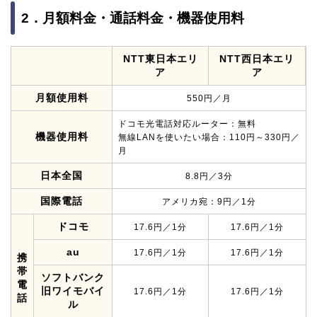
2．月額料金・通話料金・機器使用料
NTT東日本エリ
NTT西日本エリ
ア
ア
月額使用料
550円／月
ドコモ光電話対応ルーター：無料
機器使用料
無線LANを使いたい場合：110円～330円／
月
日本全国
8.8円／3分
国際電話
アメリカ宛：9円／1分
ドコモ
17.6円／1分
17.6円／1分
au
17.6円／1分
17.6円／1分
携
帯
ソフトバンク
電
旧ワイモバイ
17.6円／1分
17.6円／1分
話
ル