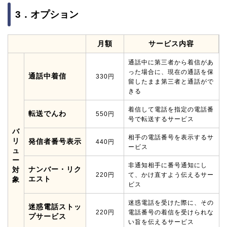
3．オプション
月額
サービス内容
通話中に第三者から着信があ
った場合に、現在の通話を保
通話中着信
330円
留したまま第三者と通話がで
きる
着信して電話を指定の電話番
転送でんわ
550円
号で転送するサービス
バ
相手の電話番号を表示するサ
リ
発信者番号表示
440円
ービス
ュ
ー
非通知相手に番号通知にし
ナンバー・リク
対
220円
て、かけ直すよう伝えるサー
エスト
象
ビス
迷惑電話を受けた際に、その
迷惑電話ストッ
220円
電話番号の着信を受けられな
プサービス
い旨を伝えるサービス