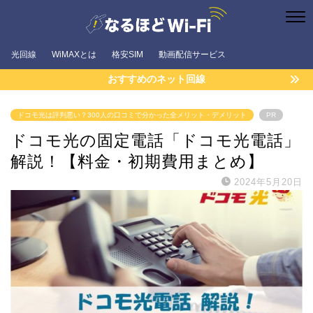
光回線
WiMAXとは
格安SIM
動画配信サービス
おすすめのネット回線
ドコモ光は評判悪い？300人の口コミで分かった全メリット・デメリット
PR
ドコモ光の固定電話「ドコモ光電話」
解説！【料金・初期費用まとめ】
2024年5月20日