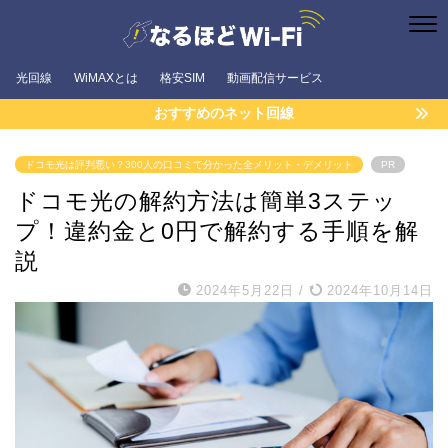
光回線
WiMAXとは
格安SIM
動画配信サービス
おすすめのネット回線
ドコモ光は評判悪い？300人の口コミで分かった全メリット・デメリット
PR
ドコモ光の解約方法は簡単3ステッ
プ！違約金と0円で解約する手順を解
説
2024年5月22日
/
2024年10月14日