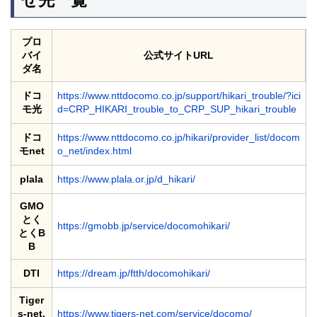
プロ
バイ
公式サイトURL
ダ名
ドコ
https://www.nttdocomo.co.jp/support/hikari_trouble/?ici
モ光
d=CRP_HIKARI_trouble_to_CRP_SUP_hikari_trouble
ドコ
https://www.nttdocomo.co.jp/hikari/provider_list/docom
モnet
o_net/index.html
plala
https://www.plala.or.jp/d_hikari/
GMO
とく
https://gmobb.jp/service/docomohikari/
とくB
B
DTI
https://dream.jp/ftth/docomohikari/
Tiger
s-net.
https://www.tigers-net.com/service/docomo/