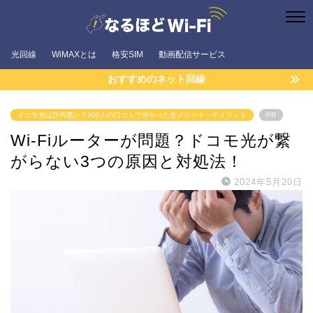
光回線
WiMAXとは
格安SIM
動画配信サービス
おすすめのネット回線
ドコモ光は評判悪い？300人の口コミで分かった全メリット・デメリット
PR
Wi-Fiルーターが問題？ドコモ光が繋
がらない3つの原因と対処法！
2024年5月20日