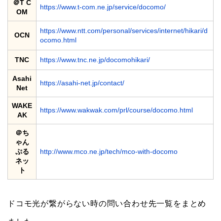
＠T C
https://www.t-com.ne.jp/service/docomo/
OM
https://www.ntt.com/personal/services/internet/hikari/d
OCN
ocomo.html
TNC
https://www.tnc.ne.jp/docomohikari/
Asahi
https://asahi-net.jp/contact/
Net
WAKE
https://www.wakwak.com/prl/course/docomo.html
AK
＠ち
ゃん
ぷる
http://www.mco.ne.jp/tech/mco-with-docomo
ネッ
ト
ドコモ光が繋がらない時の問い合わせ先一覧をまとめ