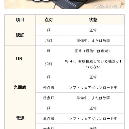
項目
点灯
状態
緑
正常
認証
消灯
準備中、または故障
緑
正常（通信中は点滅）
UNI
Wi-Fi、有線接続している機器が1
消灯
つもない
緑
正常
光回線
橙点滅
ソフトウェアダウンロード中
橙点灯
準備中、または故障
緑
正常
電源
赤点滅
ソフトウェアダウンロード中