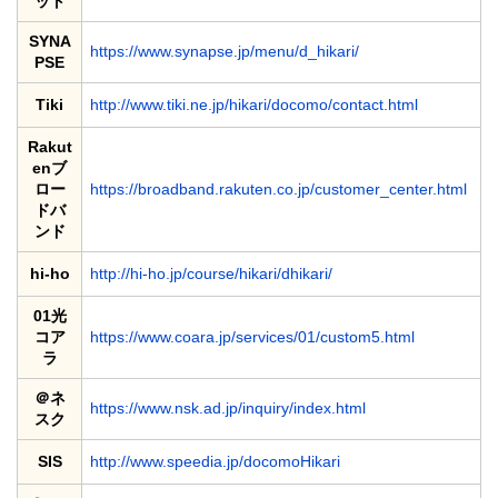
ット
SYNA
https://www.synapse.jp/menu/d_hikari/
PSE
Tiki
http://www.tiki.ne.jp/hikari/docomo/contact.html
Rakut
enブ
ロー
https://broadband.rakuten.co.jp/customer_center.html
ドバ
ンド
hi-ho
http://hi-ho.jp/course/hikari/dhikari/
01光
コア
https://www.coara.jp/services/01/custom5.html
ラ
＠ネ
https://www.nsk.ad.jp/inquiry/index.html
スク
SIS
http://www.speedia.jp/docomoHikari