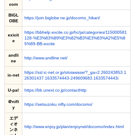
com
BIGL
https://join.biglobe.ne.jp/docomo_hikari/
OBE
https://bbhelp.excite.co.jp/hc/ja/categories/115000581
exicit
128-%E3%83%89%E3%82%B3%E3%83%A2%E5%8
e
5%89-BB-excite
andli
http://www.andline.net/
ne
https://ssl.ic-net.or.jp/otoiawase/?_ga=2.260243853.1
ic-net
26301437.1633574443-249609683.1633574443i
U-pa!
https://bb.unext.co.jp/contacthttp
＠nift
https://setsuzoku.nifty.com/docomo/
y
エデ
ィオ
http://www.enjoy.jp/plan/enjoynet/docomo/index.html
ンネ