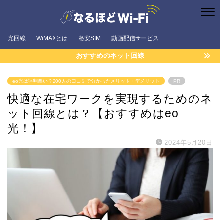
光回線
WiMAXとは
格安SIM
動画配信サービス
おすすめのネット回線
eo光は評判悪い？200人の口コミで分かったメリット・デメリット
PR
快適な在宅ワークを実現するためのネ
ット回線とは？【おすすめはeo
光！】
2024年5月20日