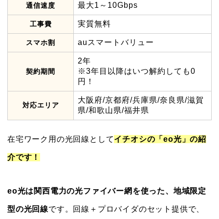
最大1～10Gbps
通信速度
実質無料
工事費
auスマートバリュー
スマホ割
2年
※3年目以降はいつ解約しても0
契約期間
円！
大阪府/京都府/兵庫県/奈良県/滋賀
対応エリア
県/和歌山県/福井県
在宅ワーク用の光回線として
イチオシの「eo光」の紹
介です！
eo光は関西電力の光ファイバー網を使った、地域限定
型の光回線
です。回線＋プロバイダのセット提供で、