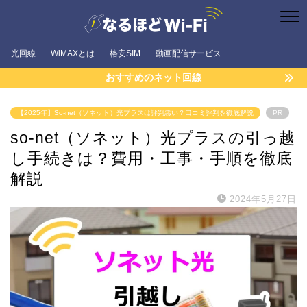
光回線
WiMAXとは
格安SIM
動画配信サービス
おすすめのネット回線
【2025年】So-net（ソネット）光プラスは評判悪い？口コミ評判を徹底解説
PR
so-net（ソネット）光プラスの引っ越
し手続きは？費用・工事・手順を徹底
解説
2024年5月27日