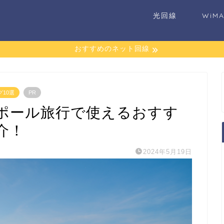
光回線
WiM
おすすめのネット回線
グ10選
PR
ポール旅行で使えるおすす
紹介！
2024年5月19日