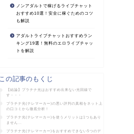
ノンアダルトで稼げるライブチャット
おすすめ10選！安全に稼ぐためのコツ
も解説
アダルトライブチャットおすすめラン
キング19選！無料のエロライブチャッ
トを解説
この記事のもくじ
【結論】プラチナ光はおすすめ出来ない光回線で
す・・・
プラチナ光(テレマーカー)の悪い評判の真相をネット上
の口コミから徹底分析！
プラチナ光(テレマーカー)を使うメリットは1つもあり
ません…
プラチナ光(テレマーカー)をおすすめできない5つのデ