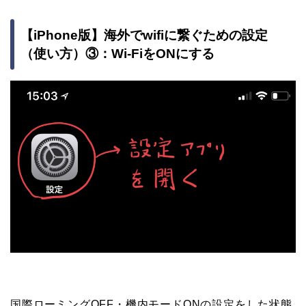
【iPhone版】海外でwifiに繋ぐための設定
（使い方）③：Wi-FiをONにする
国際ローミングOFF・機内モードONの設定をした状態