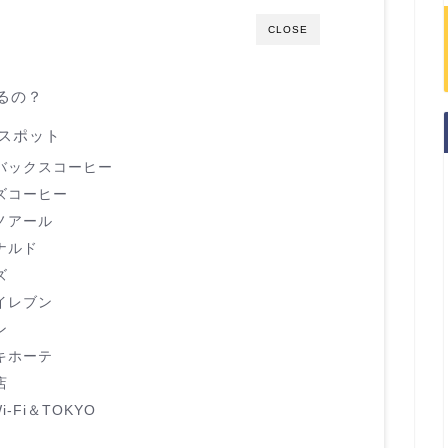
CLOSE
あるの？
iスポット
ーバックスコーヒー
ーズコーヒー
ルノアール
ドナルド
ズ
ンイレブン
ン
・キホーテ
店
i-Fi＆TOKYO