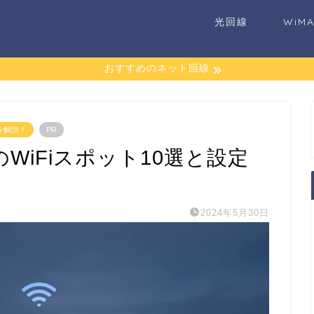
光回線
WiM
おすすめのネット回線
を解説！
PR
WiFiスポット10選と設定
2024年5月30日