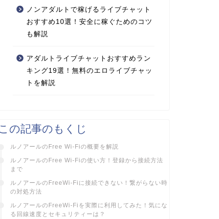
ノンアダルトで稼げるライブチャット
おすすめ10選！安全に稼ぐためのコツ
も解説
アダルトライブチャットおすすめラン
キング19選！無料のエロライブチャッ
トを解説
この記事のもくじ
ルノアールのFree Wi-Fiの概要を解説
ルノアールのFree Wi-Fiの使い方！登録から接続方法
まで
ルノアールのFreeWi-Fiに接続できない！繋がらない時
の対処方法
ルノアールのFreeWi-Fiを実際に利用してみた！気にな
る回線速度とセキュリティーは？