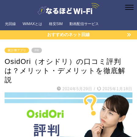
光回線
WiMAXとは
格安SIM
動画配信サービス
おすすめのネット回線
家計簿アプリ
PR
OsidOri（オシドリ）の口コミ評判
は？メリット・デメリットを徹底解
説
2024年5月29日
/
2025年1月18日