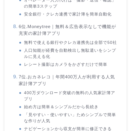
オペレーター入力代行は「撮影・送信・確認」
の簡単3ステップ
安全銀行・クレカ連携で家計簿を簡単自動化
6位.Moneytree｜無料＆広告表示なしで機能が
充実の家計簿アプリ
無料で使える銀行やクレカ連携先は全部で50社
人口知能が経費を自動検出し無駄遣いをシンプ
ルに見える化
レシート撮影はカメラをかざすだけで簡単
7位.おカネレコ｜年間400万人が利用する人気
家計簿アプリ
400万ダウンロード突破の無料の人気家計簿ア
プリ
始め方は簡単＆シンプルだから長続き
「見やすい・使いやすい」ためシンプルで簡単
な作りが人気
ナビゲーションから収支が簡単に修正できる