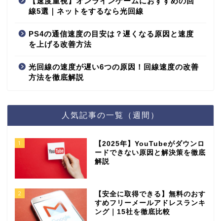
【速度重視】オンラインゲームにおすすめの回
線5選｜ネットをするなら光回線
PS4の通信速度の目安は？遅くなる原因と速度
を上げる改善方法
光回線の速度が遅い6つの原因！回線速度の改善
方法を徹底解説
人気記事の一覧（週間）
1
【2025年】YouTubeがダウンロ
ードできない原因と解決策を徹底
解説
2
【安全に取得できる】無料のおす
すめフリーメールアドレスランキ
ング｜15社を徹底比較