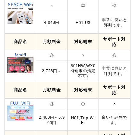
SPACE WiFi
◎
◎
○
非常に良いと
4,048円
H01,U3
評判です。
サポート対
商品名
月額料金
対応端末
応
famifi
◎
○
◎
501HW,WX0
非常に良いと
3(端末の指定
2,728円～
評判です。
不可)
サポート対
商品名
月額料金
対応端末
応
FUJI WiFi
◎
◎
○
2,480円～5,9
良いと評判で
H01,Trip Wi
Fi
90円
す。