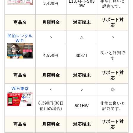
非常に良いと
L13,+F FS03
3,480円
0W
評判です。
サポート対
商品名
月額料金
対応端末
応
民泊レンタル
○
△
○
WiFi
良いと評判で
4,950円
303ZT
す
サポート対
商品名
月額料金
対応端末
応
WiFi東京
×
○
◎
6,390円(30日
非常に良いと
501HW
使用の場合)
評判です。
サポート対
商品名
月額料金
対応端末
応