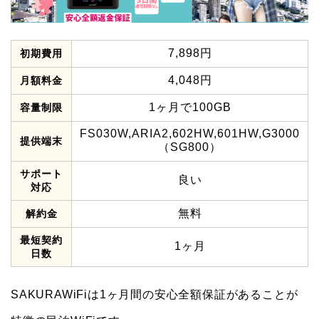
7,898円
初期費用
4,048円
月額料金
1ヶ月で100GB
容量制限
FS030W,ARIA2,602HW,601HW,G3000
提供端末
（SG800）
サポート
良い
対応
無料
解約金
最短契約
1ヶ月
日数
SAKURAWiFiは1ヶ月間の安心全額保証があることが