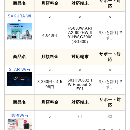
サポート対
商品名
月額料金
対応端末
応
SAKURA Wi
○
○
○
Fi
FS030W,ARI
A2,602HW,6
良いと評判で
4,048円
01HW,G3000
す。
（SG800）
サポート対
商品名
月額料金
対応端末
応
STAR WiFi
○
○
○
601HW,602H
3,380円～4,5
良いと評判で
W,Freebot S
98円
す。
E01
サポート対
商品名
月額料金
対応端末
応
民泊WiFi
○
〇
◎