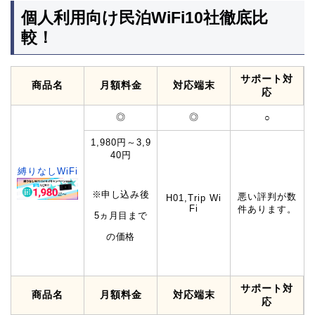
個人利用向け民泊WiFi10社徹底比
較！
サポート対
商品名
月額料金
対応端末
応
◎
◎
○
1,980円～3,9
40円
縛りなしWiFi
※申し込み後
悪い評判が数
H01,Trip Wi
Fi
件あります。
5ヵ月目まで
の価格
サポート対
商品名
月額料金
対応端末
応