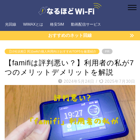
光回線
WiMAXとは
格安SIM
動画配信サービス
おすすめのネット回線
【10社比較】民泊wifiの個人利用向けおすすめTOP5を厳選紹介
PR
【famifiは評判悪い？】利用者の私が7
つのメリットデメリットを解説
2024年5月24日
/
2025年7月30日