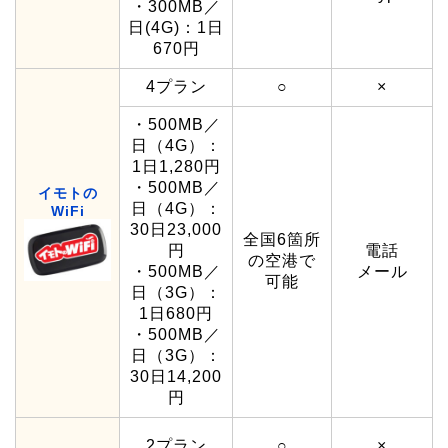
・300MB／
日(4G)：1日
670円
4プラン
○
×
・500MB／
日（4G）：
1日1,280円
・500MB／
イモトの
日（4G）：
WiFi
30日23,000
全国6箇所
円
電話
の空港で
・500MB／
メール
可能
日（3G）：
1日680円
・500MB／
日（3G）：
30日14,200
円
2プラン
○
×