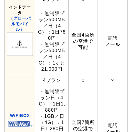
インドデー
タ
・無制限プ
（グローバ
ラン500MB
ルモバイ
／日（4
ル）
G）：1日78
全国4箇所
0円
電話
の空港で
・無制限プ
メール
可能
ラン500MB
／日（4
G）：1ヶ月
21,000円
4プラン
○
×
・無制限プ
ラン日（4
G）：1日1,
880円
WiFiBOX
・1GB／日
（4G）：1
全国7箇所
電話
日1,280円
の空港で
メール