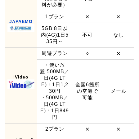
料が必要）
1プラン
✕
✕
JAPAEMO
5GB 8日以
内(4G)1日5
不可
なし
35円～
周遊プラン
○
✕
・使い放
題 500MB／
iVideo
日(4G LT
E)：1日1,2
全国6箇所
30円
の空港で
メール
・500MB／
可能
日(4G LT
E)：1日849
円
2プラン
✕
✕