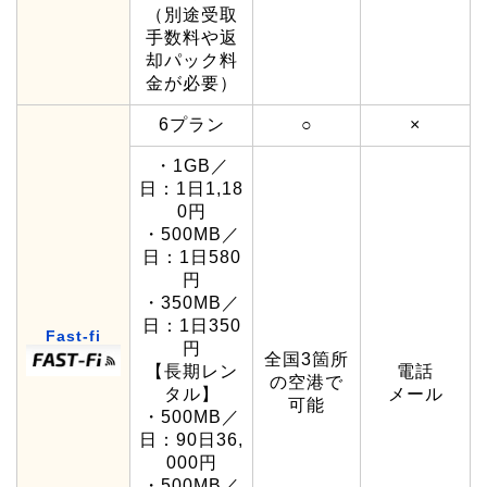
（別途受取
手数料や返
却パック料
金が必要）
6プラン
○
×
・1GB／
日：1日1,18
0円
・500MB／
日：1日580
円
・350MB／
日：1日350
Fast-fi
円
全国3箇所
【長期レン
電話
の空港で
タル】
メール
可能
・500MB／
日：90日36,
000円
・500MB／