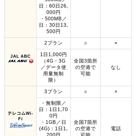
日：60日26,
000円
・500MB／
日：30日13,
500円
2プラン
○
×
1日1,000円
JAL ABC
（4G・3G
全国3箇所
／データ使
の空港で
なし
用量無制
可能
限）
3プラン
○
×
・無制限／
日：1日1,70
テレコムWi-
0円
Fi
・1GB／日
全国7箇所
(4G)：1日1,
の空港で
電話
200円
可能