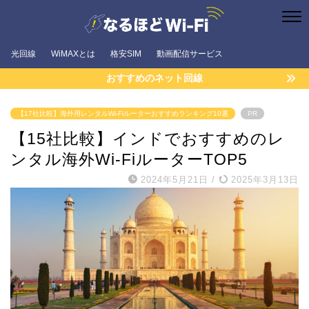
光回線
WiMAXとは
格安SIM
動画配信サービス
おすすめのネット回線
【17社比較】海外用レンタルWi-Fiルーターおすすめランキング10選
PR
【15社比較】インドでおすすめのレ
ンタル海外Wi-FiルーターTOP5
2024年5月21日
/
2025年3月13日