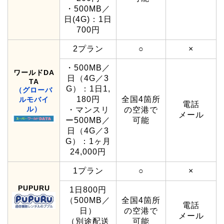
・500MB／
日(4G)：1日
700円
2プラン
○
×
・500MB／
ワールドDA
日（4G／3
TA
G）：1日1,
（グローバ
180円
全国4箇所
ルモバイ
電話
ル）
・マンスリ
の空港で
メール
ー500MB／
可能
日（4G／3
G）：1ヶ月
24,000円
1プラン
○
×
PUPURU
1日800円
（500MB／
全国4箇所
電話
日）
の空港で
メール
（別途配送
可能