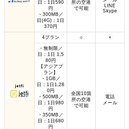
日：1日590
所の空港
LINE
円
で可能
Skype
・300MB／
日(4G)：1日
370円
4プラン
○
×
・無制限／
日：1日 1,5
80円
【アジアプ
ラン】
・1GB／
日：1日1,28
jetfi
0円
全国10箇
・500MB／
電話
所の空港
日：1日980
メール
で可能
円
・350MB／
日：1日680
円