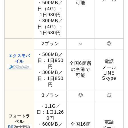
・500MB／
可能
日（4G）：
1日980円
・300MB／
日（4G）：
1日680円
2プラン
○
◎
・500MB／
エクスモバ
日：1日950
イル
電話
全国6箇所
円
メール
の空港で
・300MB／
LINE
可能
Skype
日：1日850
円
3プラン
◎
◎
・1.1G／
日：1日1,26
フォートラ
0円
ベル
電話
・600MB／
全国16箇
メール