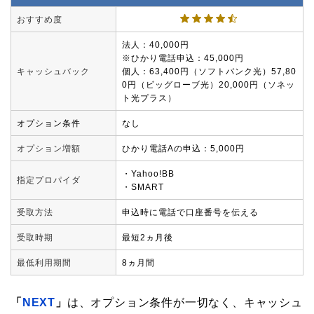
おすすめ度
法人：40,000円
※ひかり電話申込：45,000円
キャッシュバック
個人：63,400円（ソフトバンク光）57,80
0円（ビッグローブ光）20,000円（ソネッ
ト光プラス）
オプション条件
なし
オプション増額
ひかり電話Aの申込：5,000円
・Yahoo!BB
指定プロパイダ
・SMART
受取方法
申込時に電話で口座番号を伝える
受取時期
最短2ヵ月後
最低利用期間
8ヵ月間
「
NEXT
」
は、オプション条件が一切なく、キャッシュ