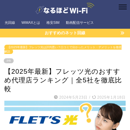
光回線
WiMAXとは
格安SIM
動画配信サービス
おすすめのネット回線
【2025年最新】フレッツ光は評判悪い？口コミで分かったメリット・デメリットを徹底
解説
PR
【2025年最新】フレッツ光のおすす
め代理店ランキング｜全5社を徹底比
較
2024年5月23日
/
2025年1月18日