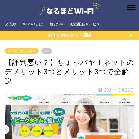
光回線
WiMAXとは
格安SIM
動画配信サービス
おすすめのネット回線
インターネット事情
PR
【評判悪い？】ちょっパヤ！ネットの
デメリット3つとメリット3つで全解
説
2024年5月22日