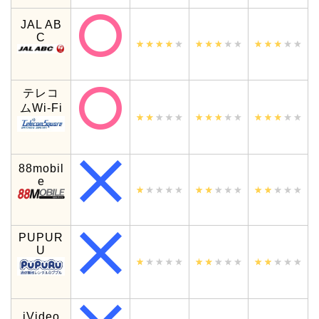
JAL AB
C
テレコ
ムWi-Fi
88mobil
e
PUPUR
U
iVideo