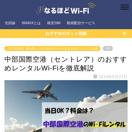
光回線
WiMAXとは
格安SIM
動画配信サービス
おすすめのネット回線
【17社比較】海外用レンタルWi-Fiルーターおすすめランキング10選
PR
中部国際空港（セントレア）のおすす
めレンタルWi-Fiを徹底解説
2024年5月21日