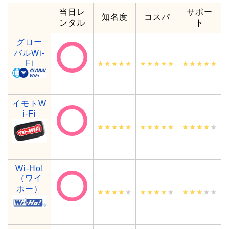
当日レ
サポー
知名度
コスパ
ンタル
ト
グロー
バルWi-
Fi
イモトW
i-Fi
Wi-Ho!
（ワイ
ホー）