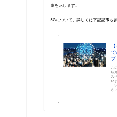
事を示します。
5Gについて、詳しくは下記記事も
【
で
プ
こ
紹
ス
い
「
さい