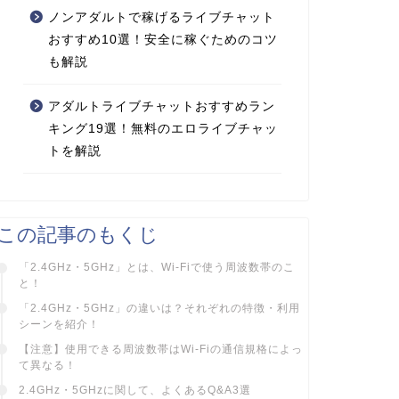
ノンアダルトで稼げるライブチャット
おすすめ10選！安全に稼ぐためのコツ
も解説
アダルトライブチャットおすすめラン
キング19選！無料のエロライブチャッ
トを解説
この記事のもくじ
「2.4GHz・5GHz」とは、Wi-Fiで使う周波数帯のこ
と！
「2.4GHz・5GHz」の違いは？それぞれの特徴・利用
シーンを紹介！
【注意】使用できる周波数帯はWi-Fiの通信規格によっ
て異なる！
2.4GHz・5GHzに関して、よくあるQ&A3選