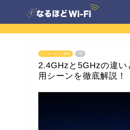
インターネット事情
PR
2.4GHzと5GHzの
用シーンを徹底解説！