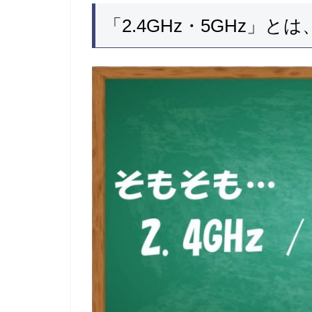
「2.4GHz・5GHz」と