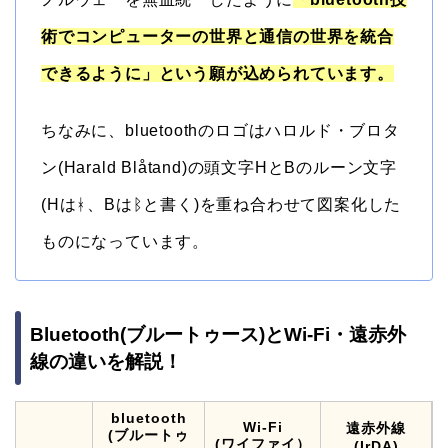
術でコンピューターの世界と通信の世界を統合
できるように」という願が込められています。
ちなみに、bluetoothのロゴはハロルド・ブロタ
ン(Harald Blåtand)の頭文字HとBのルーン文字
(Hはᚼ、Bはᛒと書く)を重ね合わせて図案化した
ものになっています。
Bluetooth(ブルートゥース)とWi-Fi・遠赤外
線の違いを解説！
bluetooth
Wi-Fi
遠赤外線
(ブルートゥ
(ワイファイ）
(IrDA)