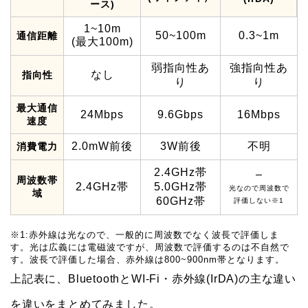
ース)
1~10m
50~100m
0.3~1m
通信距離
(最大100m)
弱指向性あ
強指向性あ
なし
指向性
り
り
最大通信
24Mbps
9.6Gbps
16Mbps
速度
2.0mW前後
3W前後
不明
消費電力
2.4GHz帯
–
周波数帯
2.4GHz帯
5.0GHz帯
光なので周波数で
域
60GHz帯
評価しない※1
※1:赤外線は光なので、一般的に周波数でなく波長で評価しま
す。光は広義には電磁波ですが、周波数で評価するのは不自然で
す。波長で評価した場合、赤外線は800~900nm帯となります。
上記表に、BluetoothとWI-Fi・赤外線(IrDA)の主な違い
を違いをまとめてみました。