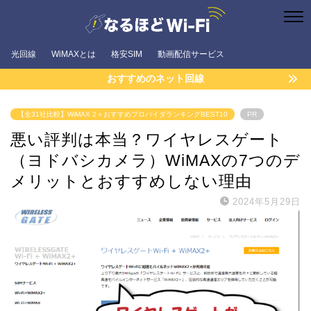
光回線
WiMAXとは
格安SIM
動画配信サービス
おすすめのネット回線
【全31社比較】WiMAX 2＋おすすめプロバイダランキングBEST10
PR
悪い評判は本当？ワイヤレスゲート
（ヨドバシカメラ）WiMAXの7つのデ
メリットとおすすめしない理由
2024年5月29日