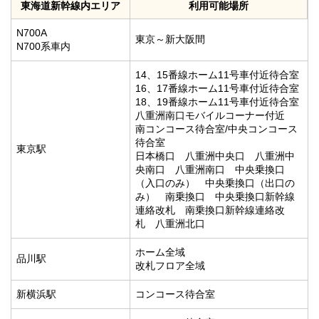
東海道新幹線内エリア
利用可能場所
N700A
東京～新大阪間
N700系車内
14、15番線ホーム11号車付近待合室
16、17番線ホーム11号車付近待合室
18、19番線ホーム11号車付近待合室
八重洲南口モバイルコーナー付近
南コンコース待合室/中央コンコース
待合室
東京駅
日本橋口 八重洲中央口 八重洲中
央南口 八重洲南口 中央乗換口
（入口のみ） 中央乗換口（出口の
み） 南乗換口 中央乗換口新幹線
連絡改札 南乗換口新幹線連絡改
札 八重洲北口
ホーム全域
品川駅
改札フロア全域
新横浜駅
コンコース待合室