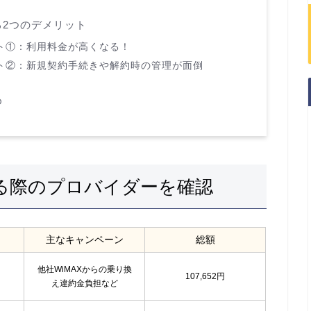
る2つのデメリット
ット①：利用料金が高くなる！
ット②：新規契約手続きや解約時の管理が面倒
め
する際のプロバイダーを確認
主なキャンペーン
総額
他社WiMAXからの乗り換
107,652円
え違約金負担など