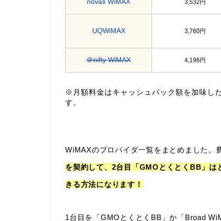
novas WiMAX
3,532円
UQWiMAX
3,760円
＠nifty WiMAX
4,196円
※月額料金はキャッシュバック額を加味し
す。
WiMAXのプロバイダ一覧をまとめました。
を契約して、2台目「GMOとくとくBB」は
きる方法になります！
1台目を「GMOとくとくBB」か「Broad