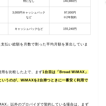
特になし
140,880円
3,000円キャッシュバック
97,000円
など
※2年契約
キャッシュバックなど
155,240円
た支払い総額を月数で割った平均月額を算出していま
費用を比較した上で、まず
1台目は「Broad WiMAX」
というのが、WiMAXを2台持つときに一番安く利用で
 WiMAX」以外のプロバイダで契約している場合は、まず