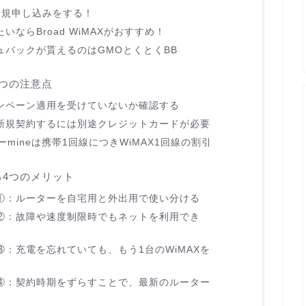
新規申し込みをする！
ならBroad WiMAXがおすすめ！
シュバックが貰えるのはGMOとくとくBB
3つの注意点
ンペーン適用を受けていないか確認する
新規契約するには別途クレジットカードが必要
mineは携帯1回線につきWiMAX1回線の割引
る4つのメリット
ト①：ルーターを自宅用と外出用で使い分ける
ト②：故障や速度制限時でもネットを利用でき
③：充電を忘れていても、もう1台のWiMAXを
ト④：契約時期をずらすことで、最新のルーター