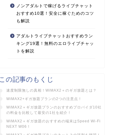
ノンアダルトで稼げるライブチャット
おすすめ10選！安全に稼ぐためのコツ
も解説
アダルトライブチャットおすすめラン
キング19選！無料のエロライブチャッ
トを解説
この記事のもくじ
速度制限無しの真相！WiMAX2＋のギガ放題とは？
WiMAX2+ギガ放題プランの2つの注意点！
WiMAX2＋ギガ放題プランのおすすめプロバイダ10社
の料金を比較して最安の1社を紹介！
WiMAX2＋ギガ放題のおすすめの端末はSpeed Wi-Fi
NEXT W06！
WiMAX2＋ギガ放題プランのネット上の評判を確認！