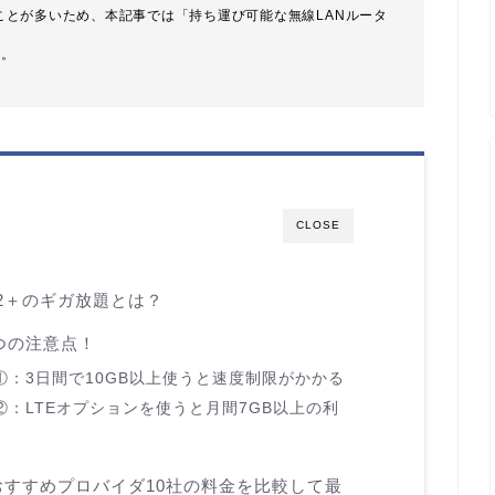
ることが多いため、本記事では「持ち運び可能な無線LANルータ
す。
CLOSE
X2＋のギガ放題とは？
2つの注意点！
点①：3日間で10GB以上使うと速度制限がかかる
②：LTEオプションを使うと月間7GB以上の利
のおすすめプロバイダ10社の料金を比較して最