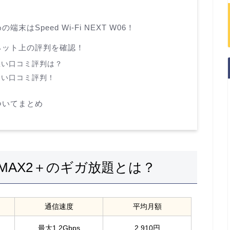
末はSpeed Wi-Fi NEXT W06！
のネット上の評判を確認！
の悪い口コミ評判は？
良い口コミ評判！
ついてまとめ
MAX2＋のギガ放題とは？
通信速度
平均月額
最大1,2Gbps
2,910円