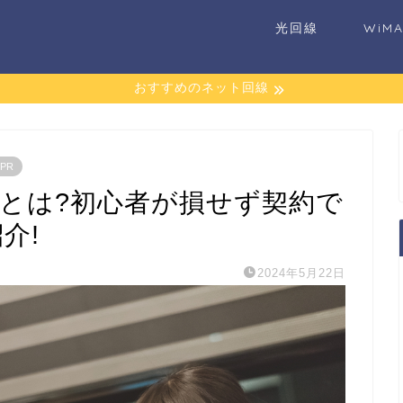
光回線
WiM
おすすめのネット回線
PR
ンとは?初心者が損せず契約で
介!
2024年5月22日