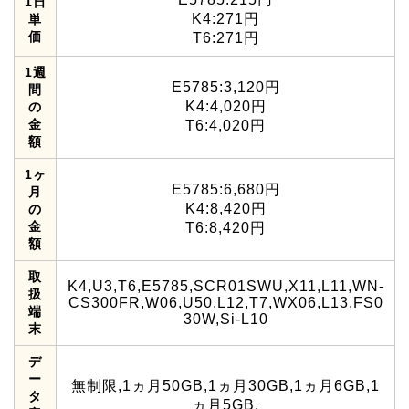
1日
K4:271円
単
価
T6:271円
1週
E5785:3,120円
間
K4:4,020円
の
金
T6:4,020円
額
1ヶ
E5785:6,680円
月
K4:8,420円
の
金
T6:8,420円
額
取
K4,U3,T6,E5785,SCR01SWU,X11,L11,WN-
扱
CS300FR,W06,U50,L12,T7,WX06,L13,FS0
端
30W,Si-L10
末
デ
ー
無制限,1ヵ月50GB,1ヵ月30GB,1ヵ月6GB,1
タ
ヵ月5GB,