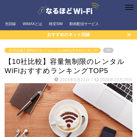
光回線
WiMAXとは
格安SIM
動画配信サービス
おすすめのネット回線
【15社比較】国内向けモバイルレンタルWiFiおすすめランキング!
PR
【10社比較】容量無制限のレンタル
WiFiおすすめランキングTOP5
2024年5月21日
/
2025年10月29日