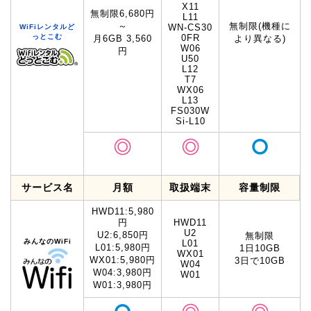
X11
無制限6,680円
L11
～
無制限(機種に
WN-CS30
WiFiレンタルど
っとこむ
0FR
月6GB 3,560
より異なる)
W06
円
U50
L12
T7
WX06
L13
FS030W
Si-L10
サービス名
月額
取扱端末
容量制限
HWD11:5,980
円
HWD11
U2
U2:6,850円
無制限
みんなのWiFi
L01
L01:5,980円
1日10GB
WX01
WX01:5,980円
3日で10GB
W04
W04:3,980円
W01
W01:3,980円