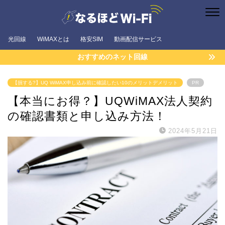
光回線
WiMAXとは
格安SIM
動画配信サービス
おすすめのネット回線
【損する?】UQ WiMAX申し込み前に確認したい10のメリットデメリット
PR
【本当にお得？】UQWiMAX法人契約
の確認書類と申し込み方法！
2024年5月21日