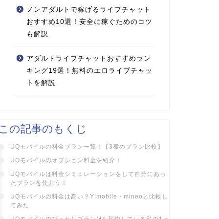
ノンアダルトで稼げるライブチャット
おすすめ10選！安全に稼ぐためのコツ
も解説
アダルトライブチャットおすすめラン
キング19選！無料のエロライブチャッ
トを解説
この記事のもくじ
UQモバイルの料金プラン一覧！【3種のプラン比較】
UQモバイルのオプション料金を紹介！
UQモバイルは料金シミュレーションをして自分にあっ
たプランを使おう！
UQモバイルの料金は高い？Y!mobile・mineoと比較し
てみた
UQモバイルのぴったりプランMを契約している私の1ヶ