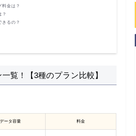
グ料金は？
は？
できるの？
ン一覧！【3種のプラン比較】
データ容量
料金