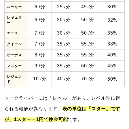
6 /分
25 /分
45 /分
30%
ルーキー
レギュラ
6 /分
30 /分
50 /分
32%
ー
7 /分
30 /分
50 /分
35%
エース
7 /分
35 /分
55 /分
38%
クイーン
8 /分
35 /分
55 /分
40%
ビーナス
9 /分
35 /分
60 /分
45%
マスター
レジェン
10 /分
40 /分
70 /分
50%
ド
トークライバーには「レベル」があり、レベル別に得
られる報酬が異なります。
表の単位は「スター」です
が、1スター＝1円で換金可能
です。