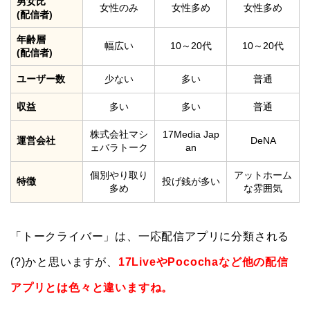
男女比
女性のみ
女性多め
女性多め
(配信者)
年齢層
幅広い
10～20代
10～20代
(配信者)
ユーザー数
少ない
多い
普通
収益
多い
多い
普通
株式会社マシ
17Media Jap
運営会社
DeNA
ェバラトーク
an
個別やり取り
アットホーム
特徴
投げ銭が多い
多め
な雰囲気
「トークライバー」は、一応配信アプリに分類される
(?)かと思いますが、
17LiveやPocochaなど他の配信
アプリとは色々と違いますね。