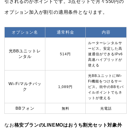
引されるのがポイントです。3点セットで月々550円の
オプション加入が割引の適用条件となります。
オプション名
通常料金
内容
ルーターレンタルサ
ービス。安定した高
光BBユニットレ
514円
速通信ができるIPv6
ンタル
高速ハイブリッドが
使える
光BBユニットにWi-
Fi機能をつけるサー
Wi-Fiマルチパッ
1,089円
ビス。街中のBBモバ
ク
イルポイントでもネ
ットが使える
BBフォン
無料
光電話
なお
格安プランのLINEMOはおうち割光セット対象外