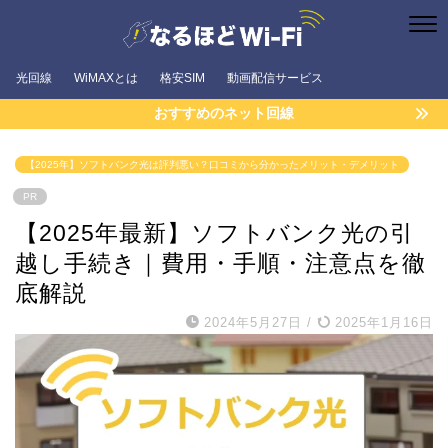
光回線
WiMAXとは
格安SIM
動画配信サービス
おすすめのネット回線
【2025年】ソフトバンク光は評判悪い？口コミから分かったメリット・デメリット
PR
【2025年最新】ソフトバンク光の引
越し手続き｜費用・手順・注意点を徹
底解説
2024年5月27日
/
2025年1月16日