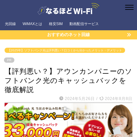
光回線
WiMAXとは
格安SIM
動画配信サービス
おすすめのネット回線
【2025年】ソフトバンク光は評判悪い？口コミから分かったメリット・デメリット
PR
【評判悪い？】アウンカンパニーのソ
フトバンク光のキャッシュバックを
徹底解説
2024年5月26日
/
2024年8月8日