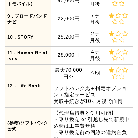
40,000円
トモバイル）
月後
7ヶ
9．ブロードバンド
22,000円
ナビ
月後
2ヶ
25,200円
10．STORY
月後
4ヶ
11．Human Relat
28,000円
ions
月後
最大70,000
不明
円※
12．Life Bank
ソフトバンク光＋指定オプショ
ン＋指定サービス
受取手続きが10ヶ月後で面倒
【代理店特典と併用可能】
・乗り換え or 引越し先で新規申
(参考)ソフトバンク
込時は工事費無料
公式
・乗り換え前の回線の違約金負