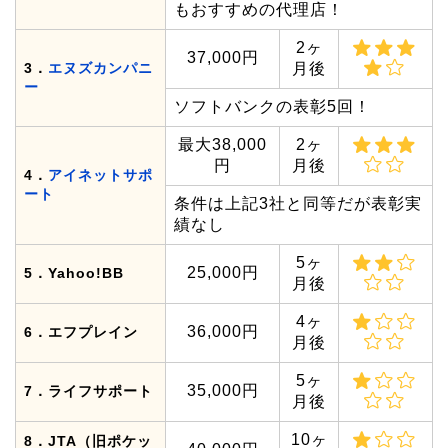
もおすすめの代理店！
2ヶ
37,000円
3．
エヌズカンパニ
月後
ー
ソフトバンクの表彰5回！
最大38,000
2ヶ
円
月後
4．
アイネットサポ
ート
条件は上記3社と同等だが表彰実
績なし
5ヶ
25,000円
5．Yahoo!BB
月後
4ヶ
36,000円
6．エフプレイン
月後
5ヶ
35,000円
7．ライフサポート
月後
10ヶ
8．JTA（旧ポケッ