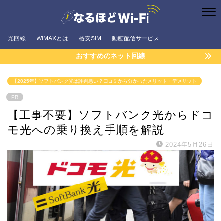
光回線
WiMAXとは
格安SIM
動画配信サービス
おすすめのネット回線
【2025年】ソフトバンク光は評判悪い？口コミから分かったメリット・デメリット
PR
【工事不要】ソフトバンク光からドコ
モ光への乗り換え手順を解説
2024年5月26日