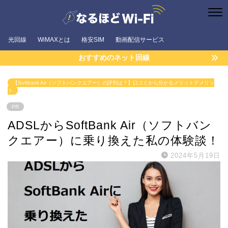
光回線
WiMAXとは
格安SIM
動画配信サービス
おすすめのネット回線
【Softbank Air（ソフトバンクエアー）の評判は？】口コミから分かるメリットデメリッ
ト
PR
ADSLからSoftBank Air（ソフトバン
クエアー）に乗り換えた私の体験談！
2024年5月19日