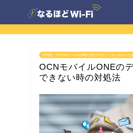
評判悪い？OCNモバイルONEの131人の口コミから分かっ
OCNモバイルONEの
できない時の対処法