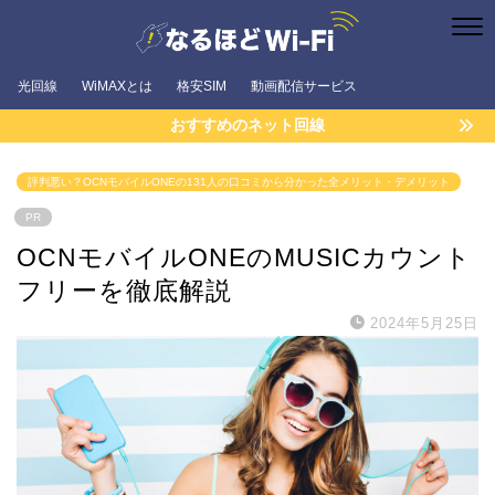
光回線
WiMAXとは
格安SIM
動画配信サービス
おすすめのネット回線
評判悪い？OCNモバイルONEの131人の口コミから分かった全メリット・デメリット
PR
OCNモバイルONEのMUSICカウント
フリーを徹底解説
2024年5月25日