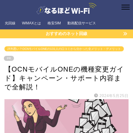
光回線
WiMAXとは
格安SIM
動画配信サービス
おすすめのネット回線
評判悪い？OCNモバイルONEの131人の口コミから分かった全メリット・デメリット
PR
【OCNモバイルONEの機種変更ガイ
ド】キャンペーン・サポート内容ま
で全解説！
2024年5月25日