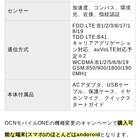
加速度、コンパス、環境
センサー
光、近接、指紋認証
FDD LTE:B1/2/3/8/17/1
8/19
TDD LTE:B41
キャリアアグリゲーショ
通信方式
ン対応、auVoLTE対応予
定
※2
WCDMA:B1/2/5/6/8/19
GSM:850/900/1800/190
0MHz
ACアダプタ、USBケー
ブル、保護ケース、イヤ
本体付属品
ホンマイク、クイックス
タートガイド
OCNモバイルONEの機種変更のキャンペーンで
購入可
能な端末(スマホ)のほとんどはandoroid
となります。