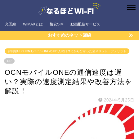
光回線
WiMAXとは
格安SIM
動画配信サービス
おすすめのネット回線
評判悪い？OCNモバイルONEの131人の口コミから分かった全メリット・デメリット
PR
OCNモバイルONEの通信速度は遅
い？実際の速度測定結果や改善方法を
解説！
2024年5月25日