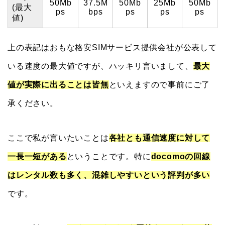
50Mb
37.5M
50Mb
25Mb
50Mb
(最大
ps
bps
ps
ps
ps
値)
上の表記はおもな格安SIMサービス提供会社が公表して
いる速度の最大値ですが、ハッキリ言いまして、
最大
値が実際に出ることは皆無
といえますので事前にご了
承ください。
ここで私が言いたいことは
各社とも通信速度に対して
一長一短がある
ということです。特に
docomoの回線
はレンタル数も多く、混雑しやすいという評判が多い
です。