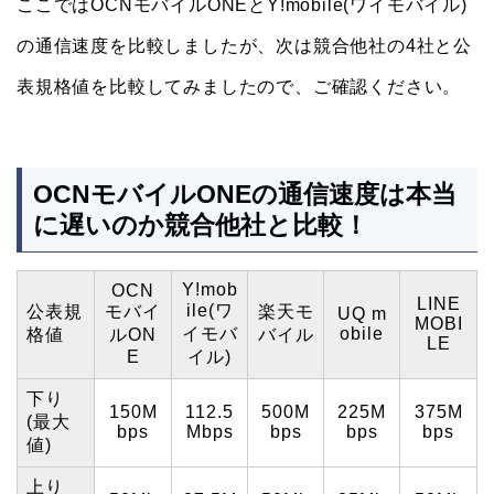
ここではOCNモバイルONEとY!mobile(ワイモバイル)
の通信速度を比較しましたが、次は競合他社の4社と公
表規格値を比較してみましたので、ご確認ください。
OCNモバイルONEの通信速度は本当
に遅いのか競合他社と比較！
Y!mob
OCN
LINE
ile(ワ
公表規
モバイ
楽天モ
UQ m
MOBI
イモバ
obile
格値
ルON
バイル
LE
E
イル)
下り
150M
112.5
500M
225M
375M
(最大
bps
Mbps
bps
bps
bps
値)
上り