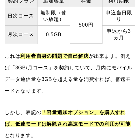
契約プラン
追加容量
料金
利用期限
無制限（使
申込当日限
日次コース
い放題）
り
500円
申込から3
月次コース
0.5GB
ヵ月
これは
利用者自身の問題で自己解決
が出来ます。例え
ば「3GB/月コース」を契約していて、月内にモバイル
データ通信量を3GBを超える量を消費すれば、低速モ
ードとなります。
しかし、表記の
「容量追加オプション」を購入すれ
ば、低速モードは解除され高速モードでの利用が可能
となります。