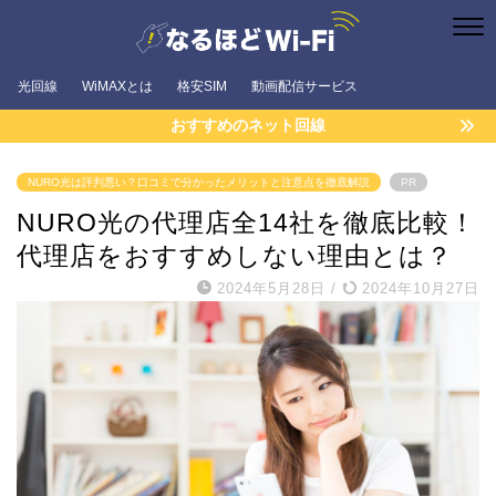
光回線
WiMAXとは
格安SIM
動画配信サービス
おすすめのネット回線
NURO光は評判悪い？口コミで分かったメリットと注意点を徹底解説
PR
NURO光の代理店全14社を徹底比較！
代理店をおすすめしない理由とは？
2024年5月28日
/
2024年10月27日