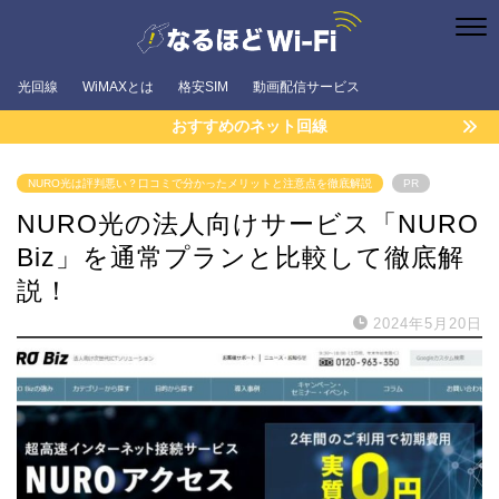
光回線
WiMAXとは
格安SIM
動画配信サービス
おすすめのネット回線
NURO光は評判悪い？口コミで分かったメリットと注意点を徹底解説
PR
NURO光の法人向けサービス「NURO
Biz」を通常プランと比較して徹底解
説！
2024年5月20日