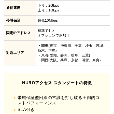
下り：2Gbps
通信速度
上り：1Gbps
帯域保証
最低10Mbps
標準で1つ
固定IPアドレス
オプションで追加可
・関東(東京、神奈川、千葉、埼玉、茨城、
栃木、群馬)
対応エリア
・東海(愛知、静岡、岐阜、三重)
・関西(大阪、兵庫、京都、滋賀、奈良)
NUROアクセス スタンダートの特徴
帯域保証型回線の常識を打ち破る圧倒的コ
ストパフォーマンス
SLA付き