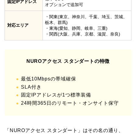
固定IPアドレス
オプションで追加可
・関東(東京、神奈川、千葉、埼玉、茨城、
栃木、群馬)
対応エリア
・東海(愛知、静岡、岐阜、三重)
・関西(大阪、兵庫、京都、滋賀、奈良)
NUROアクセス スタンダートの特徴
最低10Mbpsの帯域確保
SLA付き
固定IPアドレスが1つ標準装備
24時間365日のリモート・オンサイト保守
「NUROアクセス スタンダート」はその名の通り、