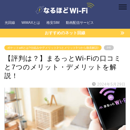
光回線
WiMAXとは
格安SIM
動画配信サービス
おすすめのネット回線
ポケットwifiとは?仕組みやデメリット3つとメリット5つから徹底解説!
PR
【評判は？】まるっとWi-Fiの口コミ
と7つのメリット・デメリットを解
説！
2024年5月29日