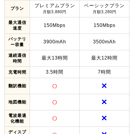
プレミアムプラン
ベーシックプラン
プラン
月額3,880円
月額3,280円
最大通信
150Mbps
150Mbps
速度
バッテリ
3900mAh
3500mAh
ー容量
連続通信
最大13時間
最大12時間
時間
3.5時間
7時間
充電時間
○
×
翻訳機能
○
×
地図機能
○
×
電波最適
化機能
ディスプ