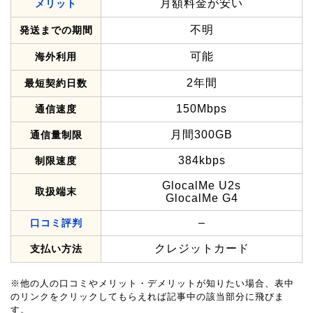
月額料金が安い
メリット
不明
発送までの期間
可能
海外利用
2年間
最短契約日数
150Mbps
通信速度
月間300GB
通信量制限
384kbps
制限速度
GlocalMe U2s
取扱端末
GlocalMe G4
–
口コミ評判
クレジットカード
支払い方法
※他の人の口コミやメリット・デメリットが知りたい場合、表中
のリンクをクリックしてもらえれば記事中の該当部分に飛びま
す。