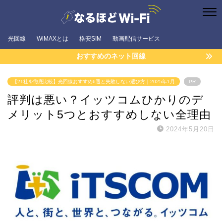
光回線
WiMAXとは
格安SIM
動画配信サービス
おすすめのネット回線
【21社を徹底比較】光回線おすすめ6選と失敗しない選び方｜2025年1月
PR
評判は悪い？イッツコムひかりのデ
メリット5つとおすすめしない全理由
2024年5月20日