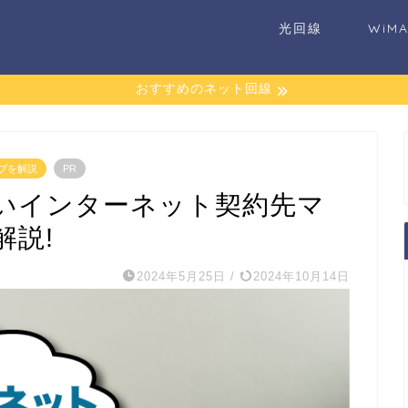
光回線
WiM
おすすめのネット回線
プを解説
PR
安いインターネット契約先マ
解説!
2024年5月25日
/
2024年10月14日