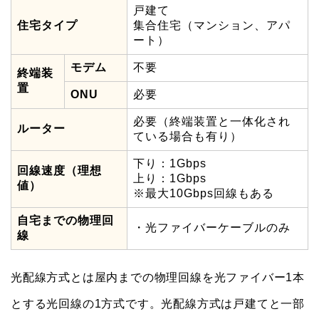
戸建て
住宅タイプ
集合住宅（マンション、アパ
ート）
モデム
不要
終端装
置
ONU
必要
必要（終端装置と一体化され
ルーター
ている場合も有り）
下り：1Gbps
回線速度（理想
上り：1Gbps
値）
※最大10Gbps回線もある
自宅までの物理回
・光ファイバーケーブルのみ
線
光配線方式とは屋内までの物理回線を光ファイバー1本
とする光回線の1方式です。光配線方式は戸建てと一部