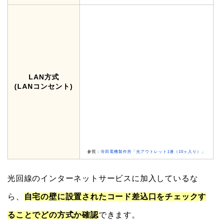
LAN方式
(LANコンセント)
参照：
寺田電機製作所「光アウトレット1連（10ヶ入り）」
光回線のインターネットサービスに加入しているな
ら、
自宅の壁に設置されたコード差込口をチェックす
ることでどの方式か確認
できます。
画像は一例で、インターネット接続業者によっては若
干形の違う差込口もあります。
【光回線で使う光コンセントと
は？】確認方法や工事内容を徹
底解説！