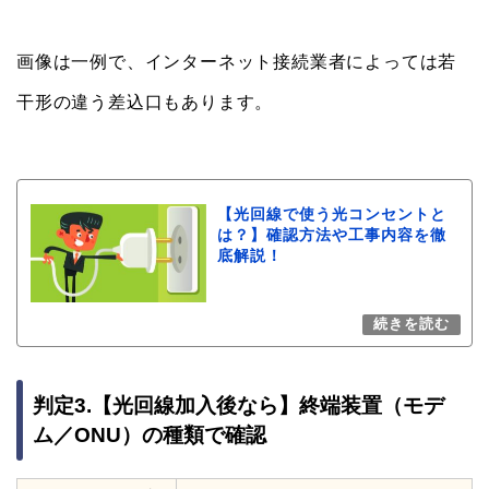
判定3.【光回線加入後なら】終端装置（モデ
ム／ONU）の種類で確認
光回線の配線方
終端装置
式
VDSL方式
参照：
NTT東日本「Bフレッツ サポート情報」