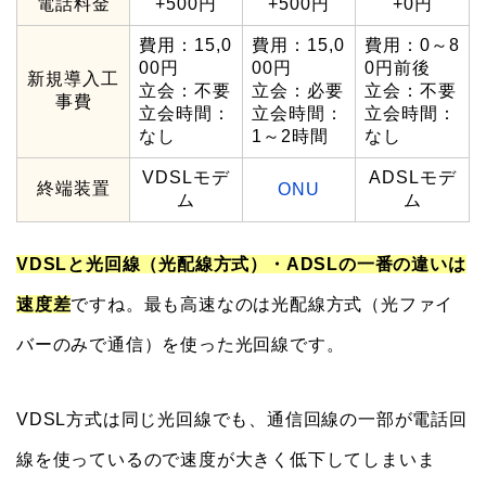
電話料金
+500円
+500円
+0円
費用：15,0
費用：15,0
費用：0～8
00円
00円
0円前後
新規導入工
立会：不要
立会：必要
立会：不要
事費
立会時間：
立会時間：
立会時間：
なし
1～2時間
なし
VDSLモデ
ADSLモデ
終端装置
ONU
ム
ム
VDSLと光回線（光配線方式）・ADSLの一番の違いは
速度差
ですね。最も高速なのは光配線方式（光ファイ
バーのみで通信）を使った光回線です。
VDSL方式は同じ光回線でも、通信回線の一部が電話回
線を使っているので速度が大きく低下してしまいま