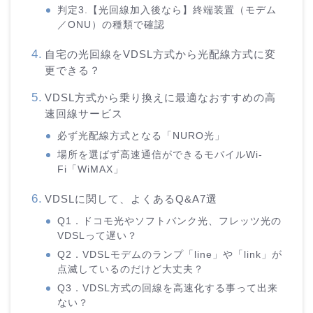
判定3.【光回線加入後なら】終端装置（モデム
／ONU）の種類で確認
自宅の光回線をVDSL方式から光配線方式に変
更できる？
VDSL方式から乗り換えに最適なおすすめの高
速回線サービス
必ず光配線方式となる「NURO光」
場所を選ばず高速通信ができるモバイルWi-
Fi「WiMAX」
VDSLに関して、よくあるQ&A7選
Q1．ドコモ光やソフトバンク光、フレッツ光の
VDSLって遅い？
Q2．VDSLモデムのランプ「line」や「link」が
点滅しているのだけど大丈夫？
Q3．VDSL方式の回線を高速化する事って出来
ない？