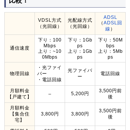
比較！
ADSL
VDSL方式
光配線方式
（
ADSL回
（光回線）
（光回線）
線
）
下り：100
下り：1Gb
下り：50M
Mbps
ps
bps
通信速度
上り：~10
上り：1Gb
上り：5Mb
0Mbps
ps
ps
・光ファイ
光ファイバ
物理回線
バー
電話回線
ー
・電話回線
月額料金
3,500円前
5,200円
–
【戸建て】
後
月額料金
3,500円前
【集合住
3,800円
3,800円
後
宅】